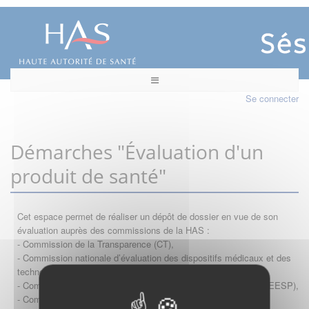
Se connecter
Démarches "Évaluation d'un
produit de santé"
Cet espace permet de réaliser un dépôt de dossier en vue de son
évaluation auprès des commissions de la HAS :
- Commission de la Transparence (CT),
- Commission nationale d’évaluation des dispositifs médicaux et des
technologies de santé (CNEDiMTS),
- Commission d'évaluation économique et de santé publique (CEESP),
- Commission technique des vaccinations (CTV)