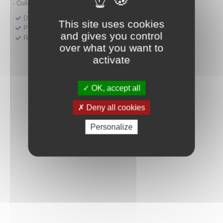
- Collège HAS (Forfait innovation : DM, DM-DIV, actes)
Dépôt d'un dossier pour un produit de santé
This site uses cookies
Protocoles d'études post-inscription
and gives you control
Rencontres précoces
over what you want to
activate
OK, accept all
Deny all cookies
Personalize