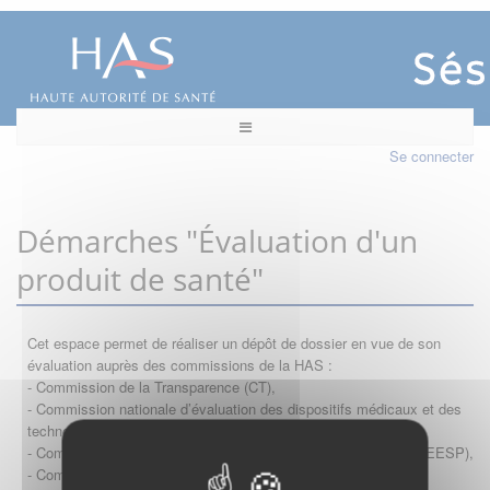
Se connecter
Démarches "Évaluation d'un
produit de santé"
Cet espace permet de réaliser un dépôt de dossier en vue de son
évaluation auprès des commissions de la HAS :
- Commission de la Transparence (CT),
- Commission nationale d’évaluation des dispositifs médicaux et des
technologies de santé (CNEDiMTS),
- Commission d'évaluation économique et de santé publique (CEESP),
- Commission technique des vaccinations (CTV)