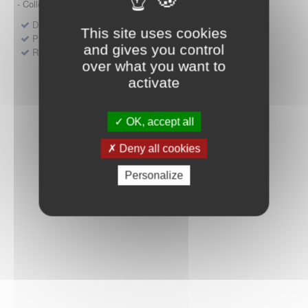
- Collège HAS (Forfait innovation : DM, DM-DIV, actes)
Dépôt d'un dossier pour un produit de santé
This site uses cookies
Protocoles d'études post-inscription
and gives you control
Rencontres précoces
over what you want to
activate
OK, accept all
Deny all cookies
Personalize