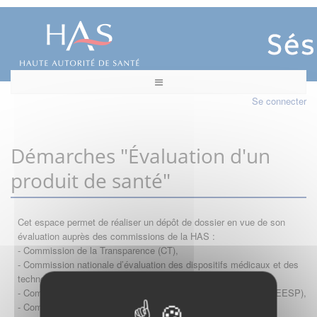
Se connecter
Démarches "Évaluation d'un
produit de santé"
Cet espace permet de réaliser un dépôt de dossier en vue de son
évaluation auprès des commissions de la HAS :
- Commission de la Transparence (CT),
- Commission nationale d’évaluation des dispositifs médicaux et des
technologies de santé (CNEDiMTS),
- Commission d'évaluation économique et de santé publique (CEESP),
- Commission technique des vaccinations (CTV)