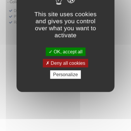
- Collège HAS (Forfait innovation : DM, DM-DIV, actes)
Dépôt d'un dossier pour un produit de santé
This site uses cookies
Protocoles d'études post-inscription
and gives you control
Rencontres précoces
over what you want to
activate
OK, accept all
Deny all cookies
Personalize