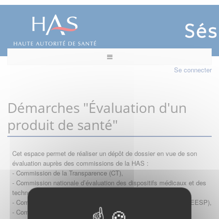
Se connecter
Démarches "Évaluation d'un
produit de santé"
Cet espace permet de réaliser un dépôt de dossier en vue de son
évaluation auprès des commissions de la HAS :
- Commission de la Transparence (CT),
- Commission nationale d’évaluation des dispositifs médicaux et des
technologies de santé (CNEDiMTS),
- Commission d'évaluation économique et de santé publique (CEESP),
- Commission technique des vaccinations (CTV)