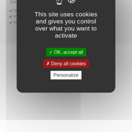
- Collège HAS (Forfait innovation : DM, DM-DIV, actes)
Dépôt d'un dossier pour un produit de santé
This site uses cookies
Protocoles d'études post-inscription
and gives you control
Rencontres précoces
over what you want to
activate
OK, accept all
Deny all cookies
Personalize