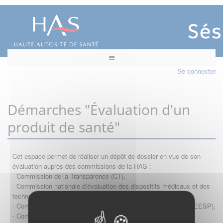
Se connecter
Démarches "Évaluation d'un
produit de santé"
Cet espace permet de réaliser un dépôt de dossier en vue de son
évaluation auprès des commissions de la HAS :
- Commission de la Transparence (CT),
- Commission nationale d’évaluation des dispositifs médicaux et des
technologies de santé (CNEDiMTS),
- Commission d'évaluation économique et de santé publique (CEESP),
- Commission technique des vaccinations (CTV)