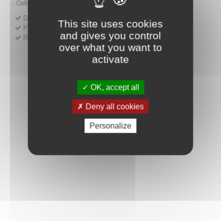
- Collège HAS (Forfait innovation : DM, DM-DIV, actes)
Dépôt d'un dossier pour un produit de santé
This site uses cookies
Protocoles d'études post-inscription
and gives you control
Rencontres précoces
over what you want to
activate
OK, accept all
Deny all cookies
Personalize