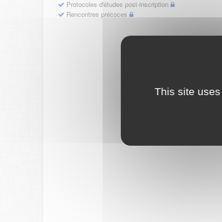
Protocoles d'études post-inscription
Rencontres précoces
This site uses