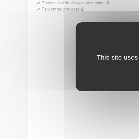
Protocoles d'études post-inscription
Rencontres précoces
This site uses