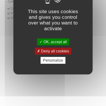
- Collège HAS (Forfait innovation : DM, DM-DIV, actes)
Dépôt d'un dossier pour un produit de santé
This site uses cookies
Protocoles d'études post-inscription
and gives you control
Rencontres précoces
over what you want to
activate
OK, accept all
Deny all cookies
Personalize