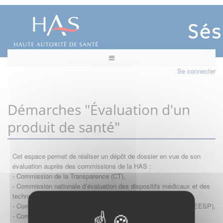
Se connecter
Démarches "Évaluation d'un
produit de santé"
Cet espace permet de réaliser un dépôt de dossier en vue de son
évaluation auprès des commissions de la HAS :
- Commission de la Transparence (CT),
- Commission nationale d’évaluation des dispositifs médicaux et des
technologies de santé (CNEDiMTS),
- Commission d'évaluation économique et de santé publique (CEESP),
- Commission technique des vaccinations (CTV)