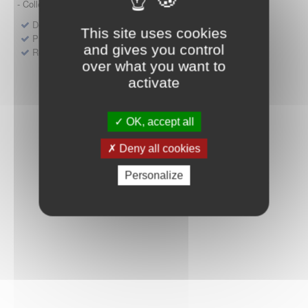
- Collège HAS (Forfait innovation : DM, DM-DIV, actes)
Dépôt d'un dossier pour un produit de santé
This site uses cookies
Protocoles d'études post-inscription
and gives you control
Rencontres précoces
over what you want to
activate
OK, accept all
Deny all cookies
Personalize