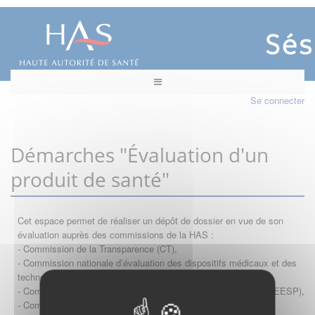
Se connecter
Démarches "Évaluation d'un
produit de santé"
Cet espace permet de réaliser un dépôt de dossier en vue de son
évaluation auprès des commissions de la HAS :
- Commission de la Transparence (CT),
- Commission nationale d’évaluation des dispositifs médicaux et des
technologies de santé (CNEDiMTS),
- Commission d'évaluation économique et de santé publique (CEESP),
- Commission technique des vaccinations (CTV)