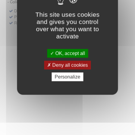
- Collège HAS (Forfait innovation : DM, DM-DIV, actes)
Dépôt d'un dossier pour un produit de santé
This site uses cookies
Protocoles d'études post-inscription
and gives you control
Rencontres précoces
over what you want to
activate
OK, accept all
Deny all cookies
Personalize