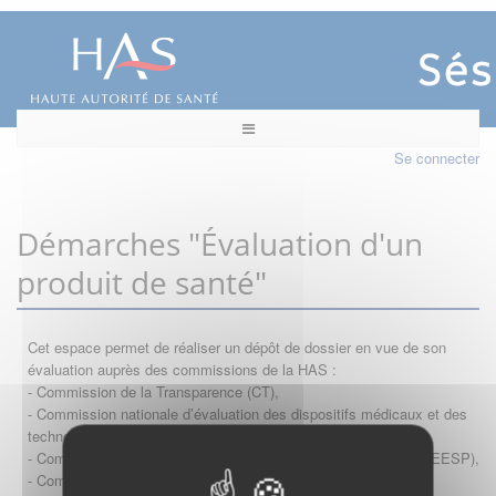
Se connecter
Démarches "Évaluation d'un
produit de santé"
Cet espace permet de réaliser un dépôt de dossier en vue de son
évaluation auprès des commissions de la HAS :
- Commission de la Transparence (CT),
- Commission nationale d’évaluation des dispositifs médicaux et des
technologies de santé (CNEDiMTS),
- Commission d'évaluation économique et de santé publique (CEESP),
- Commission technique des vaccinations (CTV)