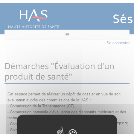
Se connecter
Démarches "Évaluation d'un
produit de santé"
Cet espace permet de réaliser un dépôt de dossier en vue de son
évaluation auprès des commissions de la HAS :
- Commission de la Transparence (CT),
- Commission nationale d’évaluation des dispositifs médicaux et des
technologies de santé (CNEDiMTS),
- Commission d'évaluation économique et de santé publique (CEESP),
- Commission technique des vaccinations (CTV)