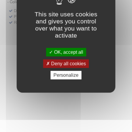
- Collège HAS (Forfait innovation : DM, DM-DIV, actes)
Dépôt d'un dossier pour un produit de santé
This site uses cookies
Protocoles d'études post-inscription
and gives you control
Rencontres précoces
over what you want to
activate
OK, accept all
Deny all cookies
Personalize