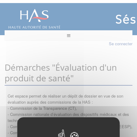
Se connecter
Démarches "Évaluation d'un
produit de santé"
Cet espace permet de réaliser un dépôt de dossier en vue de son
évaluation auprès des commissions de la HAS :
- Commission de la Transparence (CT),
- Commission nationale d’évaluation des dispositifs médicaux et des
technologies de santé (CNEDiMTS),
- Commission d'évaluation économique et de santé publique (CEESP),
- Commission technique des vaccinations (CTV)