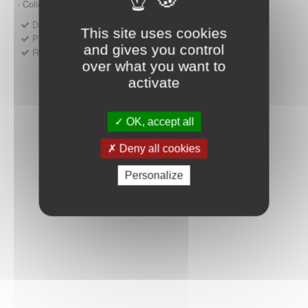
- Collège HAS (Forfait innovation : DM, DM-DIV, actes)
Dépôt d'un dossier pour un produit de santé
This site uses cookies
Protocoles d'études post-inscription
and gives you control
Rencontres précoces
over what you want to
activate
OK, accept all
Deny all cookies
Personalize