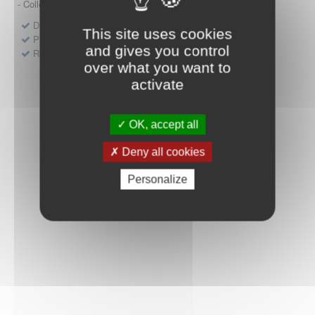
- Collège HAS (Forfait innovation : DM, DM-DIV, actes)
Dépôt d'un dossier pour un produit de santé
This site uses cookies
Protocoles d'études post-inscription
and gives you control
Rencontres précoces
over what you want to
activate
OK, accept all
Deny all cookies
Personalize