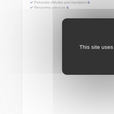
Protocoles d'études post-inscription
Rencontres précoces
This site uses