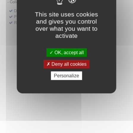
- Collège HAS (Forfait innovation : DM, DM-DIV, actes)
Dépôt d'un dossier pour un produit de santé
This site uses cookies
Protocoles d'études post-inscription
and gives you control
Rencontres précoces
over what you want to
activate
OK, accept all
Deny all cookies
Personalize