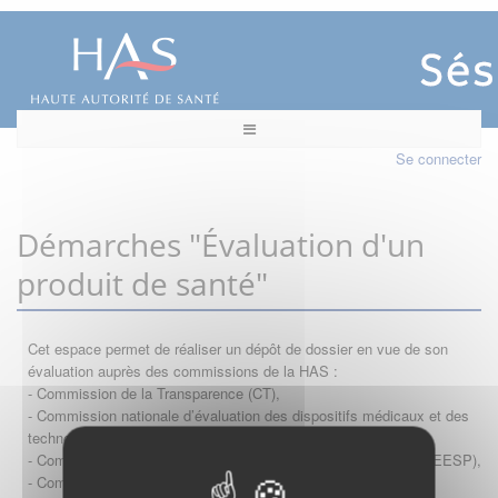
Se connecter
Démarches "Évaluation d'un
produit de santé"
Cet espace permet de réaliser un dépôt de dossier en vue de son
évaluation auprès des commissions de la HAS :
- Commission de la Transparence (CT),
- Commission nationale d’évaluation des dispositifs médicaux et des
technologies de santé (CNEDiMTS),
- Commission d'évaluation économique et de santé publique (CEESP),
- Commission technique des vaccinations (CTV)