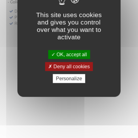
- Collège HAS (Forfait innovation : DM, DM-DIV, actes)
Dépôt d'un dossier pour un produit de santé
This site uses cookies
Protocoles d'études post-inscription
and gives you control
Rencontres précoces
over what you want to
activate
OK, accept all
Deny all cookies
Personalize