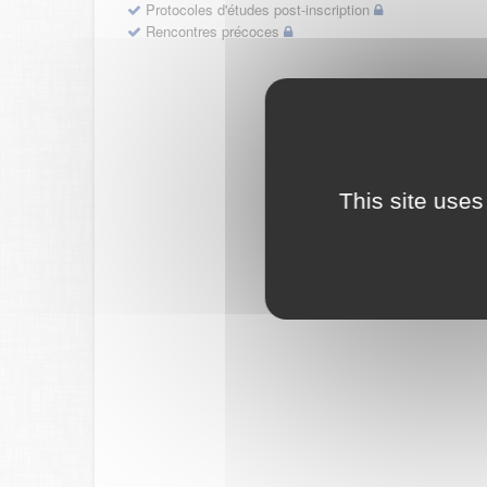
Protocoles d'études post-inscription
Rencontres précoces
This site uses