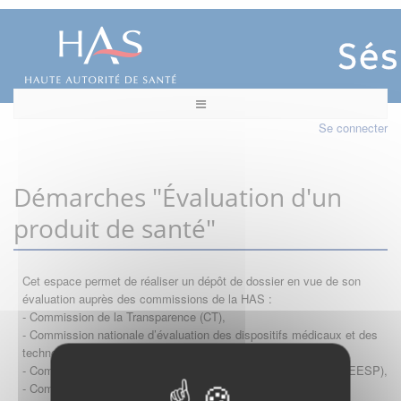
Se connecter
Démarches "Évaluation d'un
produit de santé"
Cet espace permet de réaliser un dépôt de dossier en vue de son
évaluation auprès des commissions de la HAS :
- Commission de la Transparence (CT),
- Commission nationale d’évaluation des dispositifs médicaux et des
technologies de santé (CNEDiMTS),
- Commission d'évaluation économique et de santé publique (CEESP),
- Commission technique des vaccinations (CTV)