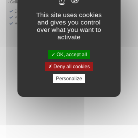
- Collège HAS (Forfait innovation : DM, DM-DIV, actes)
Dépôt d'un dossier pour un produit de santé
This site uses cookies
Protocoles d'études post-inscription
and gives you control
Rencontres précoces
over what you want to
activate
OK, accept all
Deny all cookies
Personalize