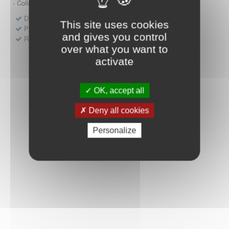
- Collège HAS (Forfait innovation : DM, DM-DIV, actes)
Dépôt d'un dossier pour un produit de santé
This site uses cookies
Protocoles d'études post-inscription
and gives you control
Rencontres précoces
over what you want to
activate
OK, accept all
Deny all cookies
Personalize