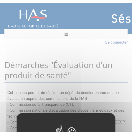
Se connecter
Démarches "Évaluation d'un
produit de santé"
Cet espace permet de réaliser un dépôt de dossier en vue de son
évaluation auprès des commissions de la HAS :
- Commission de la Transparence (CT),
- Commission nationale d’évaluation des dispositifs médicaux et des
technologies de santé (CNEDiMTS),
- Commission d'évaluation économique et de santé publique (CEESP),
- Commission technique des vaccinations (CTV)