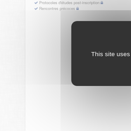
Protocoles d'études post-inscription
Rencontres précoces
This site uses