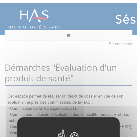
Se connecter
Démarches "Évaluation d'un
produit de santé"
Cet espace permet de réaliser un dépôt de dossier en vue de son
évaluation auprès des commissions de la HAS :
- Commission de la Transparence (CT),
- Commission nationale d’évaluation des dispositifs médicaux et des
technologies de santé (CNEDiMTS),
- Commission d'évaluation économique et de santé publique (CEESP),
- Commission technique des vaccinations (CTV)