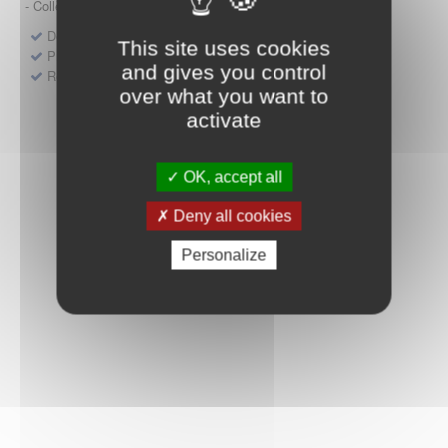
- Collège HAS (Forfait innovation : DM, DM-DIV, actes)
Dépôt d'un dossier pour un produit de santé
This site uses cookies
Protocoles d'études post-inscription
and gives you control
Rencontres précoces
over what you want to
activate
OK, accept all
Deny all cookies
Personalize