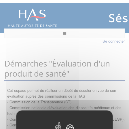
Se connecter
Démarches "Évaluation d'un
produit de santé"
Cet espace permet de réaliser un dépôt de dossier en vue de son
évaluation auprès des commissions de la HAS :
- Commission de la Transparence (CT),
- Commission nationale d’évaluation des dispositifs médicaux et des
technologies de santé (CNEDiMTS),
- Commission d'évaluation économique et de santé publique (CEESP),
- Commission technique des vaccinations (CTV)