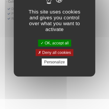
- Collège HAS (Forfait innovation : DM, DM-DIV, actes)
Dépôt d'un dossier pour un produit de santé
This site uses cookies
Protocoles d'études post-inscription
and gives you control
Rencontres précoces
over what you want to
activate
OK, accept all
Deny all cookies
Personalize