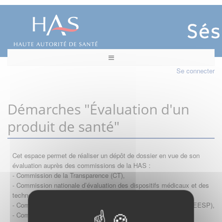
Se connecter
Démarches "Évaluation d'un
produit de santé"
Cet espace permet de réaliser un dépôt de dossier en vue de son
évaluation auprès des commissions de la HAS :
- Commission de la Transparence (CT),
- Commission nationale d’évaluation des dispositifs médicaux et des
technologies de santé (CNEDiMTS),
- Commission d'évaluation économique et de santé publique (CEESP),
- Commission technique des vaccinations (CTV)