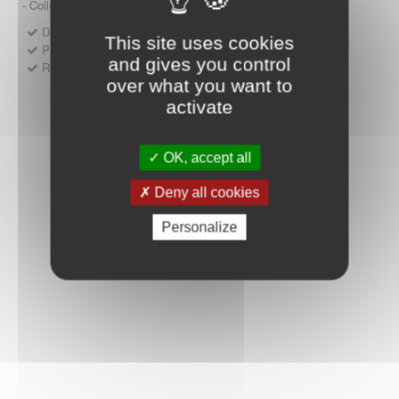
- Collège HAS (Forfait innovation : DM, DM-DIV, actes)
Dépôt d'un dossier pour un produit de santé
This site uses cookies
Protocoles d'études post-inscription
and gives you control
Rencontres précoces
over what you want to
activate
OK, accept all
Deny all cookies
Personalize