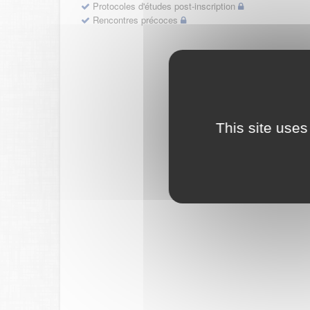
Protocoles d'études post-inscription
Rencontres précoces
This site uses