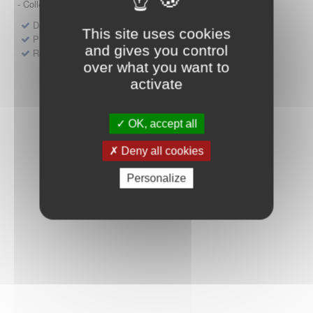
- Collège HAS (Forfait innovation : DM, DM-DIV, actes)
Dépôt d'un dossier pour un produit de santé
This site uses cookies
Protocoles d'études post-inscription
and gives you control
Rencontres précoces
over what you want to
activate
OK, accept all
Deny all cookies
Personalize