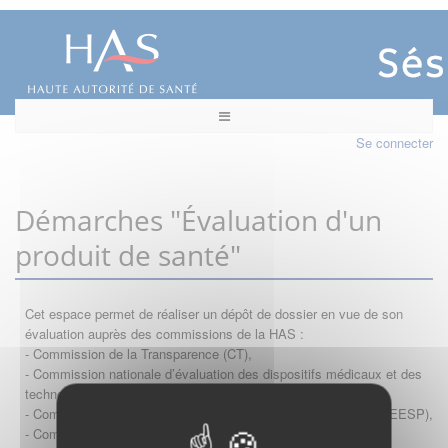
Se connecter
Démarches "Évaluation d'un
produit de santé"
Cet espace permet de réaliser un dépôt de dossier en vue de son
évaluation auprès des commissions de la HAS :
- Commission de la Transparence (CT),
- Commission nationale d’évaluation des dispositifs médicaux et des
technologies de santé (CNEDiMTS),
- Commission d'évaluation économique et de santé publique (CEESP),
- Commission technique des vaccinations (CTV)