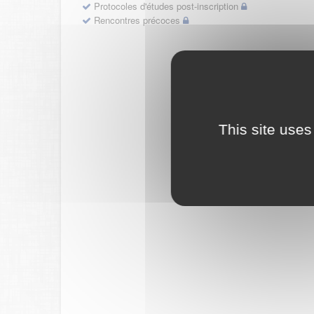
Protocoles d'études post-inscription
Rencontres précoces
This site uses