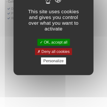
- Collège HAS (Forfait innovation : DM, DM-DIV, actes)
Dépôt d'un dossier pour un produit de santé
This site uses cookies
Protocoles d'études post-inscription
and gives you control
Rencontres précoces
over what you want to
activate
OK, accept all
Deny all cookies
Personalize