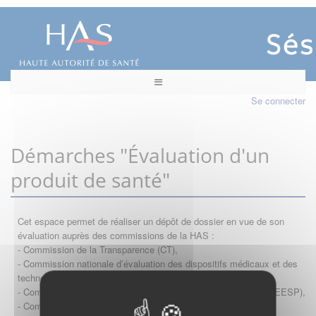
Se connecter
Démarches "Évaluation d'un
produit de santé"
Cet espace permet de réaliser un dépôt de dossier en vue de son
évaluation auprès des commissions de la HAS :
- Commission de la Transparence (CT),
- Commission nationale d’évaluation des dispositifs médicaux et des
technologies de santé (CNEDiMTS),
- Commission d'évaluation économique et de santé publique (CEESP),
- Commission technique des vaccinations (CTV)