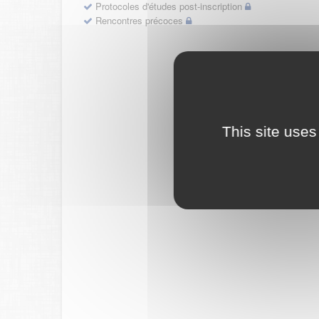
Protocoles d'études post-inscription
Rencontres précoces
This site uses