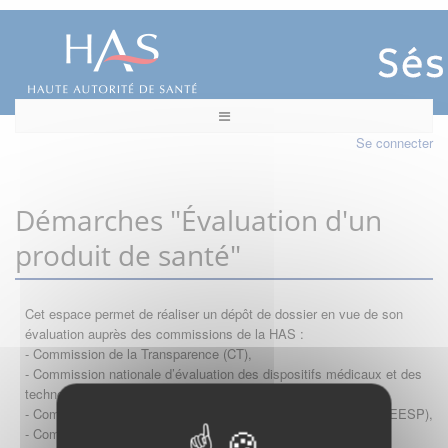
Se connecter
Démarches "Évaluation d'un
produit de santé"
Cet espace permet de réaliser un dépôt de dossier en vue de son
évaluation auprès des commissions de la HAS :
- Commission de la Transparence (CT),
- Commission nationale d’évaluation des dispositifs médicaux et des
technologies de santé (CNEDiMTS),
- Commission d'évaluation économique et de santé publique (CEESP),
- Commission technique des vaccinations (CTV)