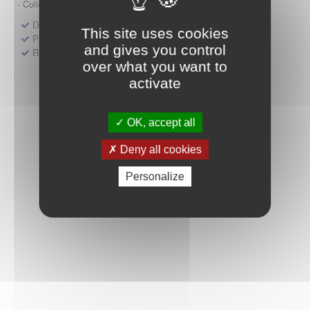
- Collège HAS (Forfait innovation : DM, DM-DIV, actes)
Dépôt d'un dossier pour un produit de santé
This site uses cookies
Protocoles d'études post-inscription
and gives you control
Rencontres précoces
over what you want to
activate
OK, accept all
Deny all cookies
Personalize