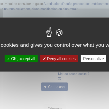
de, merci de consulter le guide
Autorisation d’accès précoce des médicament
 d’un renouvellement, d’une modification ou d’un retrait
.
 mot de passe d'accès aux applications de la HAS. Dans le cas où vous l'auriez
 cookies and gives you control over what you w
OK, accept all
Deny all cookies
Personalize
Mot de passe oublié ?
Connexion
Démarrer