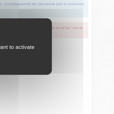
s : accompagnement des laboratoires pour la soumission
 oublié, nous vous invitons à cliquer sur le lien "mot de
ant to activate