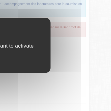
s : accompagnement des laboratoires pour la soumission
 oublié, nous vous invitons à cliquer sur le lien "mot de
ant to activate