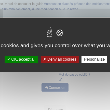
de, merci de consulter le guide
Autorisation d’accès précoce des médicament
 d’un renouvellement, d’une modification ou d’un retrait
.
 mot de passe d'accès aux applications de la HAS. Dans le cas où vous l'auriez
 cookies and gives you control over what you w
OK, accept all
Deny all cookies
Personalize
Mot de passe oublié ?
Connexion
Démarrer