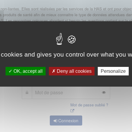
non-liantes. Elles sont réalisées par les services de la HAS et ont pour objecti
produits de santé afin de mieux connaitre le type de données attendues dans
 Les rencontres précoces abordent si besoin les questions portant sur la ré
économique.
 mot de passe d'accès aux applications de la HAS. Dans le cas où vous l'auriez
 cookies and gives you control over what you w
OK, accept all
Deny all cookies
Personalize
Mot de passe oublié ?
Connexion