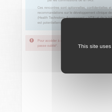
Ces rencontres sont optionnelles, confidentielles et 
recommandations sur le développement clinique des 
(Health Technology Assessment – HTA) et de la HAS.
est potentiellement éligible à l’évaluation médico-
Pour accéder à ce formulaire, merci d'utiliser votre
passe oublié".
This site uses