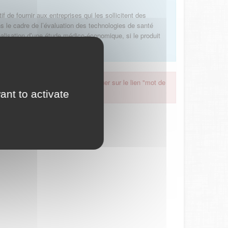
f de fournir aux entreprises qui les sollicitent des
 le cadre de l’évaluation des technologies de santé
alisation d’une étude médico-économique, si le produit
 oublié, nous vous invitons à cliquer sur le lien "mot de
ant to activate