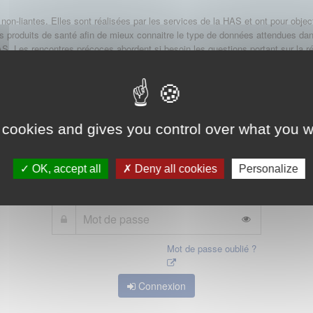
non-liantes. Elles sont réalisées par les services de la HAS et ont pour objecti
produits de santé afin de mieux connaitre le type de données attendues dans
 Les rencontres précoces abordent si besoin les questions portant sur la ré
économique.
 mot de passe d'accès aux applications de la HAS. Dans le cas où vous l'auriez
 cookies and gives you control over what you w
OK, accept all
Deny all cookies
Personalize
Mot de passe oublié ?
Connexion