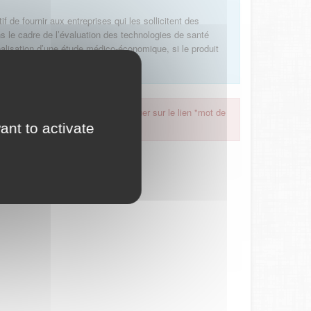
f de fournir aux entreprises qui les sollicitent des
 le cadre de l’évaluation des technologies de santé
alisation d’une étude médico-économique, si le produit
 oublié, nous vous invitons à cliquer sur le lien "mot de
ant to activate