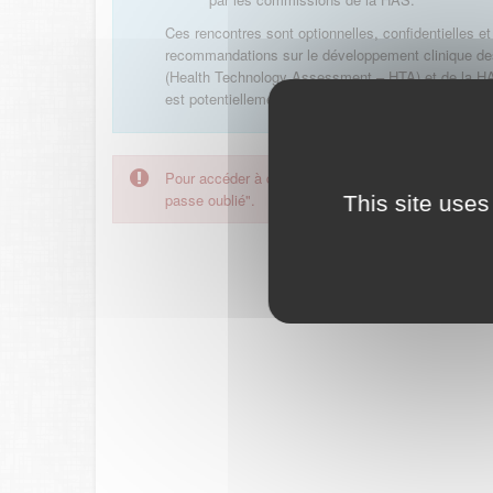
Ces rencontres sont optionnelles, confidentielles et 
recommandations sur le développement clinique des 
(Health Technology Assessment – HTA) et de la HAS.
est potentiellement éligible à l’évaluation médico-
Pour accéder à ce formulaire, merci d'utiliser votre
passe oublié".
This site uses