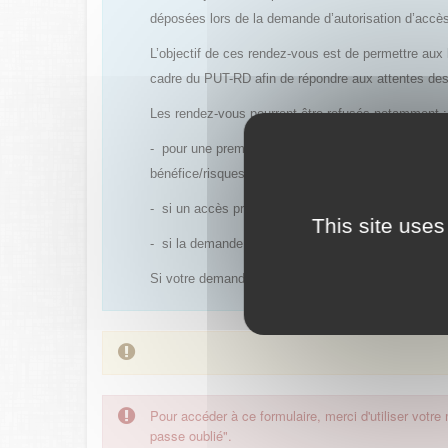
déposées lors de la demande d’autorisation d’acc
L’objectif de ces rendez-vous est de permettre aux 
cadre du PUT-RD afin de répondre aux attentes de
Les rendez-vous pourront être refusés notamment :
- pour une première demande d’accès précoce conce
bénéfice/risques est déjà établi et qu’un PUT avec
- si un accès précoce antérieur a été refusé et qu’
This site uses
- si la demande de rendez-vous est réalisée trop e
Si votre demande est acceptée, un rendez-vous vous
Pour accéder à ce formulaire, merci d'utiliser votre
passe oublié".