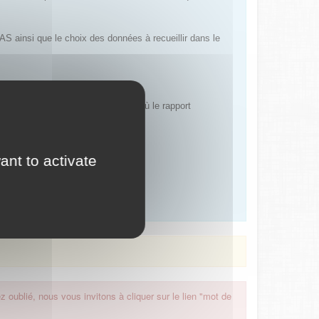
AS ainsi que le choix des données à recueillir dans le
e ou nationale), dans la mesure où le rapport
ant to activate
 oublié, nous vous invitons à cliquer sur le lien "mot de