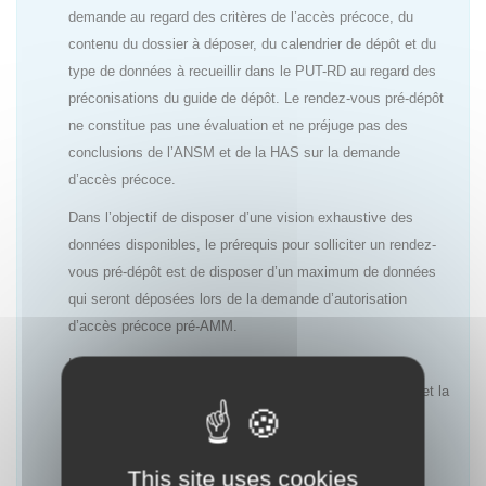
demande au regard des critères de l’accès précoce, du
contenu du dossier à déposer, du calendrier de dépôt et du
type de données à recueillir dans le PUT-RD au regard des
préconisations du guide de dépôt. Le rendez-vous pré-dépôt
ne constitue pas une évaluation et ne préjuge pas des
conclusions de l’ANSM et de la HAS sur la demande
d’accès précoce.
Dans l’objectif de disposer d’une vision exhaustive des
données disponibles, le prérequis pour solliciter un rendez-
vous pré-dépôt est de disposer d’un maximum de données
qui seront déposées lors de la demande d’autorisation
d’accès précoce pré-AMM.
L’objectif de ces rendez-vous est de permettre aux
laboratoires d’anticiper au mieux l’évaluation de l’ANSM et la
décision de la HAS ainsi que le choix des données à
recueillir dans le cadre du PUT-RD afin de répondre aux
attentes des deux agences.
This site uses cookies