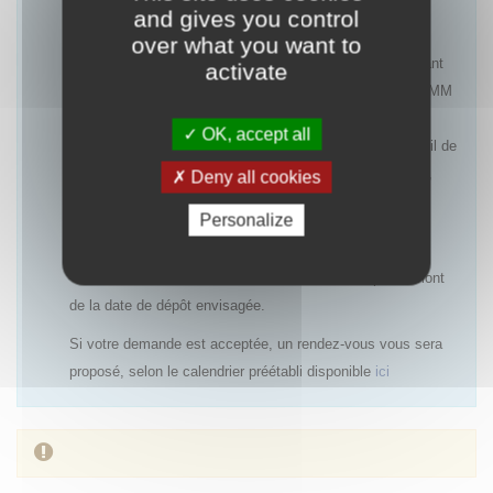
and gives you control
Les rendez-vous pourront être refusés notamment :
over what you want to
- pour une première demande d’accès précoce concernant
activate
une indication ayant une AMM ou un avis favorable à l’AMM
(centralisée ou nationale), dans la mesure où le rapport
OK, accept all
bénéfice/risques est déjà établi et qu’un PUT avec recueil de
données cliniques ne sera pas systématiquement requis,
Deny all cookies
- si un accès précoce antérieur a été refusé et qu’aucun
Personalize
nouvel élément n’est disponible,
- si la demande de rendez-vous est réalisée trop en amont
de la date de dépôt envisagée.
Si votre demande est acceptée, un rendez-vous vous sera
proposé, selon le calendrier préétabli disponible
ici