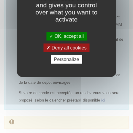
and gives you control
Les rendez-vous pourront être refusés notamment :
over what you want to
- pour une première demande d’accès précoce concernant
activate
une indication ayant une AMM ou un avis favorable à l’AMM
(centralisée ou nationale), dans la mesure où le rapport
OK, accept all
bénéfice/risques est déjà établi et qu’un PUT avec recueil de
données cliniques ne sera pas systématiquement requis,
Deny all cookies
- si un accès précoce antérieur a été refusé et qu’aucun
Personalize
nouvel élément n’est disponible,
- si la demande de rendez-vous est réalisée trop en amont
de la date de dépôt envisagée.
Si votre demande est acceptée, un rendez-vous vous sera
proposé, selon le calendrier préétabli disponible
ici