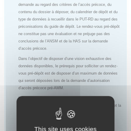
demande au regard des critères de l’accès précoce, du
contenu du dossier à déposer, du calendrier de dépôt et du
type de données à recueillir dans le PUT-RD au regard des
préconisations du guide de dépôt. Le rendez-vous pré-dépôt
ne constitue pas une évaluation et ne préjuge pas des
conclusions de l’ANSM et de la HAS sur la demande
d’accès précoce.
Dans l’objectif de disposer d’une vision exhaustive des
données disponibles, le prérequis pour solliciter un rendez-
vous pré-dépôt est de disposer d’un maximum de données
qui seront déposées lors de la demande d’autorisation
d’accès précoce pré-AMM.
L’objectif de ces rendez-vous est de permettre aux
laboratoires d’anticiper au mieux l’évaluation de l’ANSM et la
décision de la HAS ainsi que le choix des données à
recueillir dans le cadre du PUT-RD afin de répondre aux
attentes des deux agences.
This site uses cookies