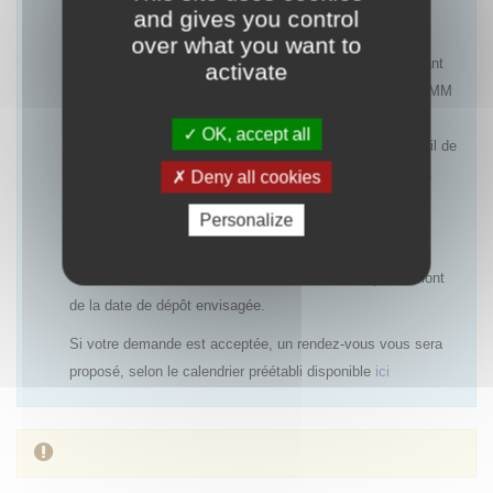
and gives you control
Les rendez-vous pourront être refusés notamment :
over what you want to
- pour une première demande d’accès précoce concernant
activate
une indication ayant une AMM ou un avis favorable à l’AMM
(centralisée ou nationale), dans la mesure où le rapport
OK, accept all
bénéfice/risques est déjà établi et qu’un PUT avec recueil de
données cliniques ne sera pas systématiquement requis,
Deny all cookies
- si un accès précoce antérieur a été refusé et qu’aucun
Personalize
nouvel élément n’est disponible,
- si la demande de rendez-vous est réalisée trop en amont
de la date de dépôt envisagée.
Si votre demande est acceptée, un rendez-vous vous sera
proposé, selon le calendrier préétabli disponible
ici