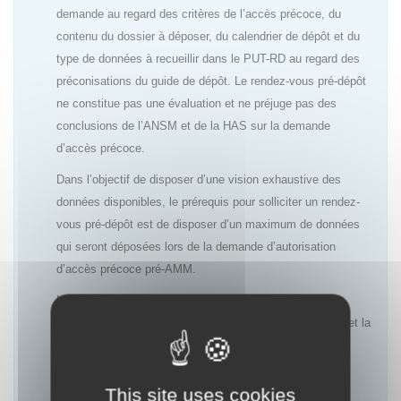
demande au regard des critères de l’accès précoce, du
contenu du dossier à déposer, du calendrier de dépôt et du
type de données à recueillir dans le PUT-RD au regard des
préconisations du guide de dépôt. Le rendez-vous pré-dépôt
ne constitue pas une évaluation et ne préjuge pas des
conclusions de l’ANSM et de la HAS sur la demande
d’accès précoce.
Dans l’objectif de disposer d’une vision exhaustive des
données disponibles, le prérequis pour solliciter un rendez-
vous pré-dépôt est de disposer d’un maximum de données
qui seront déposées lors de la demande d’autorisation
d’accès précoce pré-AMM.
L’objectif de ces rendez-vous est de permettre aux
laboratoires d’anticiper au mieux l’évaluation de l’ANSM et la
décision de la HAS ainsi que le choix des données à
recueillir dans le cadre du PUT-RD afin de répondre aux
attentes des deux agences.
This site uses cookies