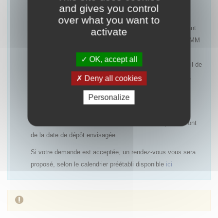
and gives you control
Les rendez-vous pourront être refusés notamment :
over what you want to
- pour une première demande d’accès précoce concernant
activate
une indication ayant une AMM ou un avis favorable à l’AMM
(centralisée ou nationale), dans la mesure où le rapport
OK, accept all
bénéfice/risques est déjà établi et qu’un PUT avec recueil de
données cliniques ne sera pas systématiquement requis,
Deny all cookies
- si un accès précoce antérieur a été refusé et qu’aucun
Personalize
nouvel élément n’est disponible,
- si la demande de rendez-vous est réalisée trop en amont
de la date de dépôt envisagée.
Si votre demande est acceptée, un rendez-vous vous sera
proposé, selon le calendrier préétabli disponible
ici