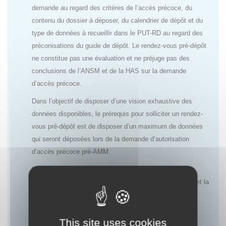
demande au regard des critères de l’accès précoce, du
contenu du dossier à déposer, du calendrier de dépôt et du
type de données à recueillir dans le PUT-RD au regard des
préconisations du guide de dépôt. Le rendez-vous pré-dépôt
ne constitue pas une évaluation et ne préjuge pas des
conclusions de l’ANSM et de la HAS sur la demande
d’accès précoce.
Dans l’objectif de disposer d’une vision exhaustive des
données disponibles, le prérequis pour solliciter un rendez-
vous pré-dépôt est de disposer d’un maximum de données
qui seront déposées lors de la demande d’autorisation
d’accès précoce pré-AMM.
L’objectif de ces rendez-vous est de permettre aux
laboratoires d’anticiper au mieux l’évaluation de l’ANSM et la
décision de la HAS ainsi que le choix des données à
recueillir dans le cadre du PUT-RD afin de répondre aux
attentes des deux agences.
This site uses cookies