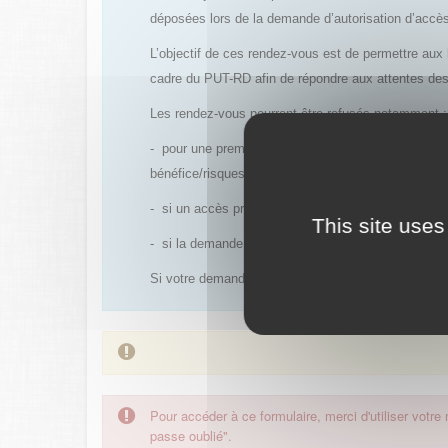
déposées lors de la demande d’autorisation d’acc
L’objectif de ces rendez-vous est de permettre aux 
cadre du PUT-RD afin de répondre aux attentes de
Les rendez-vous pourront être refusés notamment :
- pour une première demande d’accès précoce conce
bénéfice/risques est déjà établi et qu’un PUT avec
- si un accès précoce antérieur a été refusé et qu’
This site uses
- si la demande de rendez-vous est réalisée trop e
Si votre demande est acceptée, un rendez-vous vous
Pour accéder à ce formulaire, merci d'utiliser votre
passe oublié".