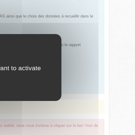
AS ainsi que le choix des données à recueillir dans le
e ou nationale), dans la mesure où le rapport
ant to activate
 oublié, nous vous invitons à cliquer sur le lien "mot de