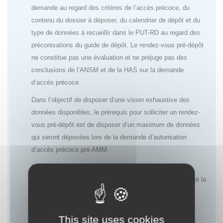
demande au regard des critères de l’accès précoce, du
contenu du dossier à déposer, du calendrier de dépôt et du
type de données à recueillir dans le PUT-RD au regard des
préconisations du guide de dépôt. Le rendez-vous pré-dépôt
ne constitue pas une évaluation et ne préjuge pas des
conclusions de l’ANSM et de la HAS sur la demande
d’accès précoce.
Dans l’objectif de disposer d’une vision exhaustive des
données disponibles, le prérequis pour solliciter un rendez-
vous pré-dépôt est de disposer d’un maximum de données
qui seront déposées lors de la demande d’autorisation
d’accès précoce pré-AMM.
L’objectif de ces rendez-vous est de permettre aux
laboratoires d’anticiper au mieux l’évaluation de l’ANSM et la
décision de la HAS ainsi que le choix des données à
recueillir dans le cadre du PUT-RD afin de répondre aux
attentes des deux agences.
This site uses cookies