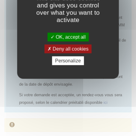
and gives you control
Les rendez-vous pourront être refusés notamment :
over what you want to
- pour une première demande d’accès précoce concernant
activate
une indication ayant une AMM ou un avis favorable à l’AMM
(centralisée ou nationale), dans la mesure où le rapport
OK, accept all
bénéfice/risques est déjà établi et qu’un PUT avec recueil de
données cliniques ne sera pas systématiquement requis,
Deny all cookies
- si un accès précoce antérieur a été refusé et qu’aucun
Personalize
nouvel élément n’est disponible,
- si la demande de rendez-vous est réalisée trop en amont
de la date de dépôt envisagée.
Si votre demande est acceptée, un rendez-vous vous sera
proposé, selon le calendrier préétabli disponible
ici