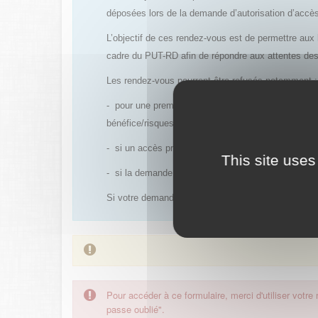
déposées lors de la demande d’autorisation d’acc
L’objectif de ces rendez-vous est de permettre aux 
cadre du PUT-RD afin de répondre aux attentes de
Les rendez-vous pourront être refusés notamment :
- pour une première demande d’accès précoce conce
bénéfice/risques est déjà établi et qu’un PUT avec
- si un accès précoce antérieur a été refusé et qu’
This site uses
- si la demande de rendez-vous est réalisée trop e
Si votre demande est acceptée, un rendez-vous vous
Pour accéder à ce formulaire, merci d'utiliser votre
passe oublié".