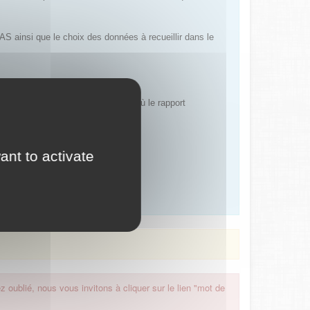
AS ainsi que le choix des données à recueillir dans le
e ou nationale), dans la mesure où le rapport
ant to activate
 oublié, nous vous invitons à cliquer sur le lien "mot de