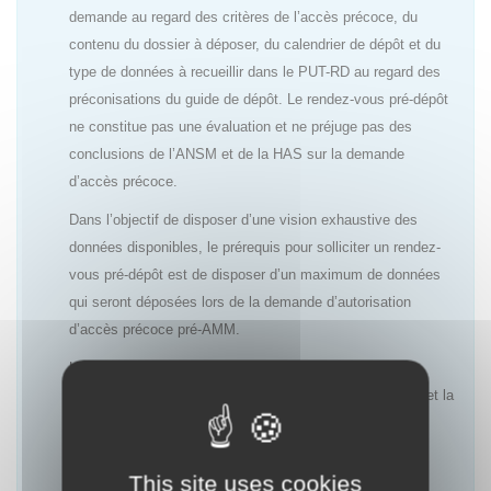
demande au regard des critères de l’accès précoce, du
contenu du dossier à déposer, du calendrier de dépôt et du
type de données à recueillir dans le PUT-RD au regard des
préconisations du guide de dépôt. Le rendez-vous pré-dépôt
ne constitue pas une évaluation et ne préjuge pas des
conclusions de l’ANSM et de la HAS sur la demande
d’accès précoce.
Dans l’objectif de disposer d’une vision exhaustive des
données disponibles, le prérequis pour solliciter un rendez-
vous pré-dépôt est de disposer d’un maximum de données
qui seront déposées lors de la demande d’autorisation
d’accès précoce pré-AMM.
L’objectif de ces rendez-vous est de permettre aux
laboratoires d’anticiper au mieux l’évaluation de l’ANSM et la
décision de la HAS ainsi que le choix des données à
recueillir dans le cadre du PUT-RD afin de répondre aux
attentes des deux agences.
This site uses cookies