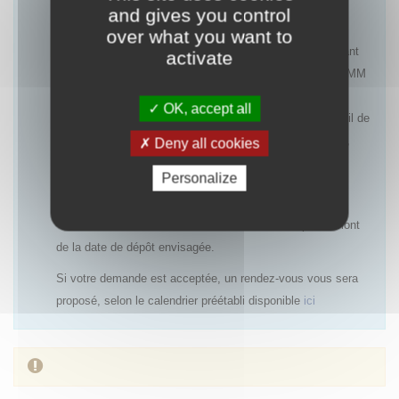
and gives you control
Les rendez-vous pourront être refusés notamment :
over what you want to
- pour une première demande d’accès précoce concernant
activate
une indication ayant une AMM ou un avis favorable à l’AMM
(centralisée ou nationale), dans la mesure où le rapport
OK, accept all
bénéfice/risques est déjà établi et qu’un PUT avec recueil de
données cliniques ne sera pas systématiquement requis,
Deny all cookies
- si un accès précoce antérieur a été refusé et qu’aucun
Personalize
nouvel élément n’est disponible,
- si la demande de rendez-vous est réalisée trop en amont
de la date de dépôt envisagée.
Si votre demande est acceptée, un rendez-vous vous sera
proposé, selon le calendrier préétabli disponible
ici