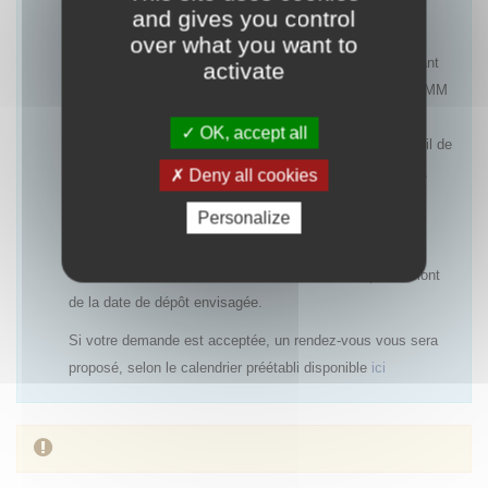
and gives you control
Les rendez-vous pourront être refusés notamment :
over what you want to
- pour une première demande d’accès précoce concernant
activate
une indication ayant une AMM ou un avis favorable à l’AMM
(centralisée ou nationale), dans la mesure où le rapport
OK, accept all
bénéfice/risques est déjà établi et qu’un PUT avec recueil de
données cliniques ne sera pas systématiquement requis,
Deny all cookies
- si un accès précoce antérieur a été refusé et qu’aucun
Personalize
nouvel élément n’est disponible,
- si la demande de rendez-vous est réalisée trop en amont
de la date de dépôt envisagée.
Si votre demande est acceptée, un rendez-vous vous sera
proposé, selon le calendrier préétabli disponible
ici