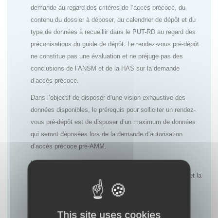
demande au regard des critères de l’accès précoce, du
contenu du dossier à déposer, du calendrier de dépôt et du
type de données à recueillir dans le PUT-RD au regard des
préconisations du guide de dépôt. Le rendez-vous pré-dépôt
ne constitue pas une évaluation et ne préjuge pas des
conclusions de l’ANSM et de la HAS sur la demande
d’accès précoce.
Dans l’objectif de disposer d’une vision exhaustive des
données disponibles, le prérequis pour solliciter un rendez-
vous pré-dépôt est de disposer d’un maximum de données
qui seront déposées lors de la demande d’autorisation
d’accès précoce pré-AMM.
L’objectif de ces rendez-vous est de permettre aux
laboratoires d’anticiper au mieux l’évaluation de l’ANSM et la
décision de la HAS ainsi que le choix des données à
recueillir dans le cadre du PUT-RD afin de répondre aux
attentes des deux agences.
This site uses cookies