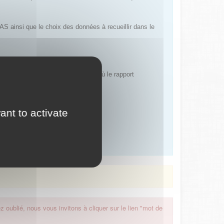
AS ainsi que le choix des données à recueillir dans le
e ou nationale), dans la mesure où le rapport
ant to activate
 oublié, nous vous invitons à cliquer sur le lien "mot de