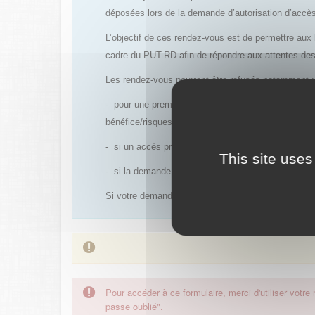
déposées lors de la demande d’autorisation d’acc
L’objectif de ces rendez-vous est de permettre aux 
cadre du PUT-RD afin de répondre aux attentes de
Les rendez-vous pourront être refusés notamment :
- pour une première demande d’accès précoce conce
bénéfice/risques est déjà établi et qu’un PUT avec
- si un accès précoce antérieur a été refusé et qu’
This site uses
- si la demande de rendez-vous est réalisée trop e
Si votre demande est acceptée, un rendez-vous vous
Pour accéder à ce formulaire, merci d'utiliser votre
passe oublié".