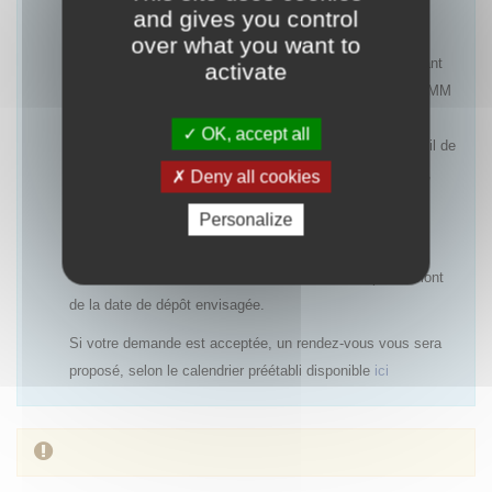
and gives you control
Les rendez-vous pourront être refusés notamment :
over what you want to
- pour une première demande d’accès précoce concernant
activate
une indication ayant une AMM ou un avis favorable à l’AMM
(centralisée ou nationale), dans la mesure où le rapport
OK, accept all
bénéfice/risques est déjà établi et qu’un PUT avec recueil de
données cliniques ne sera pas systématiquement requis,
Deny all cookies
- si un accès précoce antérieur a été refusé et qu’aucun
Personalize
nouvel élément n’est disponible,
- si la demande de rendez-vous est réalisée trop en amont
de la date de dépôt envisagée.
Si votre demande est acceptée, un rendez-vous vous sera
proposé, selon le calendrier préétabli disponible
ici