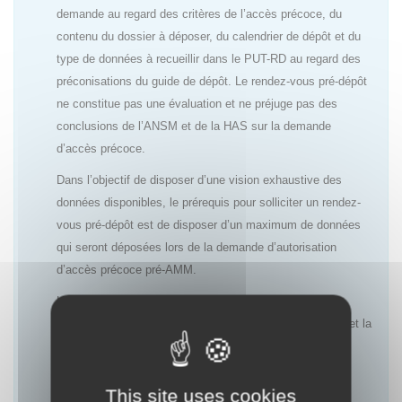
demande au regard des critères de l’accès précoce, du
contenu du dossier à déposer, du calendrier de dépôt et du
type de données à recueillir dans le PUT-RD au regard des
préconisations du guide de dépôt. Le rendez-vous pré-dépôt
ne constitue pas une évaluation et ne préjuge pas des
conclusions de l’ANSM et de la HAS sur la demande
d’accès précoce.
Dans l’objectif de disposer d’une vision exhaustive des
données disponibles, le prérequis pour solliciter un rendez-
vous pré-dépôt est de disposer d’un maximum de données
qui seront déposées lors de la demande d’autorisation
d’accès précoce pré-AMM.
L’objectif de ces rendez-vous est de permettre aux
laboratoires d’anticiper au mieux l’évaluation de l’ANSM et la
décision de la HAS ainsi que le choix des données à
recueillir dans le cadre du PUT-RD afin de répondre aux
attentes des deux agences.
This site uses cookies