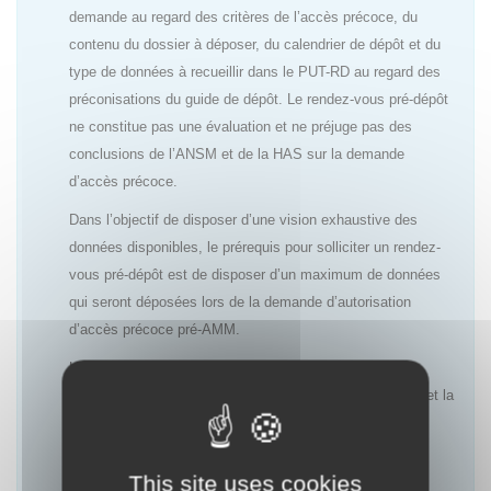
demande au regard des critères de l’accès précoce, du
contenu du dossier à déposer, du calendrier de dépôt et du
type de données à recueillir dans le PUT-RD au regard des
préconisations du guide de dépôt. Le rendez-vous pré-dépôt
ne constitue pas une évaluation et ne préjuge pas des
conclusions de l’ANSM et de la HAS sur la demande
d’accès précoce.
Dans l’objectif de disposer d’une vision exhaustive des
données disponibles, le prérequis pour solliciter un rendez-
vous pré-dépôt est de disposer d’un maximum de données
qui seront déposées lors de la demande d’autorisation
d’accès précoce pré-AMM.
L’objectif de ces rendez-vous est de permettre aux
laboratoires d’anticiper au mieux l’évaluation de l’ANSM et la
décision de la HAS ainsi que le choix des données à
recueillir dans le cadre du PUT-RD afin de répondre aux
attentes des deux agences.
This site uses cookies