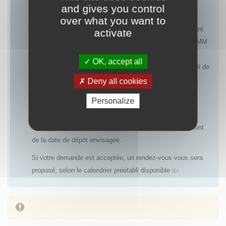
and gives you control
Les rendez-vous pourront être refusés notamment :
over what you want to
- pour une première demande d’accès précoce concernant
activate
une indication ayant une AMM ou un avis favorable à l’AMM
(centralisée ou nationale), dans la mesure où le rapport
OK, accept all
bénéfice/risques est déjà établi et qu’un PUT avec recueil de
données cliniques ne sera pas systématiquement requis,
Deny all cookies
- si un accès précoce antérieur a été refusé et qu’aucun
Personalize
nouvel élément n’est disponible,
- si la demande de rendez-vous est réalisée trop en amont
de la date de dépôt envisagée.
Si votre demande est acceptée, un rendez-vous vous sera
proposé, selon le calendrier préétabli disponible
ici