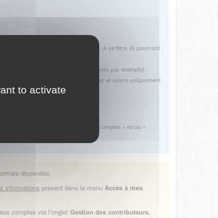
e à être « gestionnaire de comptes ». A ce titre, ils pourront
e compte de leur organisme.
e
à l'organisme (des sociétés de prestations, par exemple)
anisme. Ces utilisateurs pourront déposer et suivre uniquement
ant to activate
nt formulaire à être « gestionnaire de comptes » et/ou «
ormais disponible.
s informations
présent dans le menu
Accès à mes
eaux comptes via l’onglet
Gestion des contributeurs.