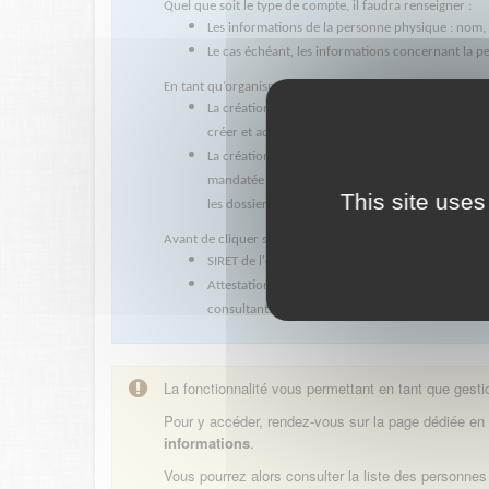
Quel que soit le type de compte, il faudra renseigner :
Les informations de la personne physique : nom
Le cas échéant, les informations concernant la pe
En tant qu’organisme, vous pouvez demander :
La création d'un
compte « organisme ».
Dans ce
créer et administrer des accès pour d’autres uti
La création d’un
compte « consultant »
pour le
mandatée pour agir au nom de celui-ci. Dans ce c
This site uses
les dossiers qu’ils ont initialisés.
Avant de cliquer sur « démarrer », pensez à vous munir 
SIRET de l'organisme (sauf pour le cas des entre
Attestation tamponnée et signée par le représen
consultants ».
La fonctionnalité vous permettant en tant que gest
Pour y accéder, rendez-vous sur la page dédiée en 
informations
.
Vous pourrez alors consulter la liste des personn