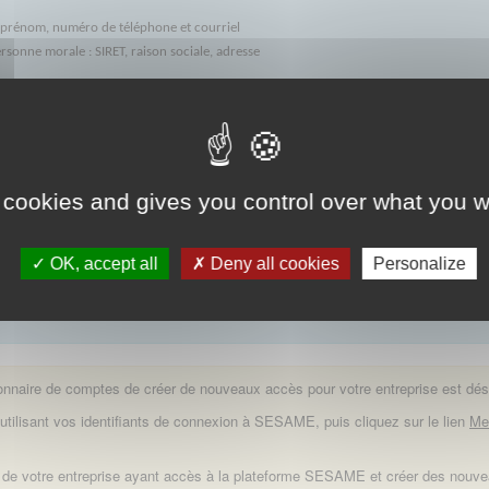
, prénom, numéro de téléphone et courriel
rsonne morale : SIRET, raison sociale, adresse
 cas, la HAS ouvre un accès pour deux personnes maximum habilitées par leur organism
lisateurs qui pourront déposer et suivre des dossiers sur la plateforme Sésame pour l
 compte d’un organisme. Est considéré comme consultant
toute personne extérieur
as, la HAS ouvre un accès aux personnes désignées par le représentant légal de l’org
 cookies and gives you control over what you w
des éléments suivants :
OK, accept all
Deny all cookies
Personalize
prises basées à l'étranger qui n'en possède pas un),
tant légal de l’organisme donnant délégation aux personnes mentionnées dans le prése
ionnaire de comptes de créer de nouveaux accès pour votre entreprise est dés
utilisant vos identifiants de connexion à SESAME, puis cliquez sur le lien
Me
es de votre entreprise ayant accès à la plateforme SESAME et créer des nouv