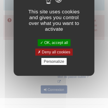
Merci d'utiliser le formulaire de contact en cliquant sur
"démarrer".
This site uses cookies
and gives you control
Pour accéder à ce formulaire, merci d'utiliser votre mot de
over what you want to
passe d'accès aux applications de la HAS. Dans le cas où
activate
vous l'auriez oublié, nous vous invitons à cliquer sur le lien
"mot de passe oublié".
OK, accept all
Deny all cookies
Personalize
Mot de passe oublié ?
Connexion