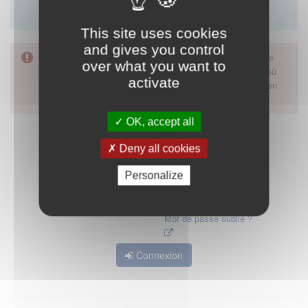
Merci d'utiliser le formulaire de contact en cliquant sur
"démarrer".
This site uses cookies
and gives you control
Pour accéder à ce formulaire, merci d'utiliser votre mot de
over what you want to
passe d'accès aux applications de la HAS. Dans le cas où
activate
vous l'auriez oublié, nous vous invitons à cliquer sur le lien
"mot de passe oublié".
OK, accept all
Deny all cookies
Personalize
Mot de passe oublié ?
Connexion