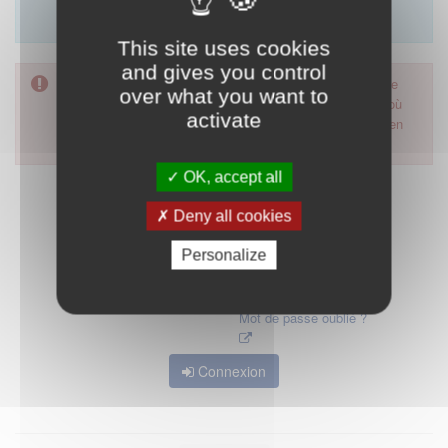
Merci d'utiliser le formulaire de contact en cliquant sur
"démarrer".
This site uses cookies
and gives you control
Pour accéder à ce formulaire, merci d'utiliser votre mot de
over what you want to
passe d'accès aux applications de la HAS. Dans le cas où
activate
vous l'auriez oublié, nous vous invitons à cliquer sur le lien
"mot de passe oublié".
OK, accept all
Deny all cookies
Personalize
Mot de passe oublié ?
Connexion